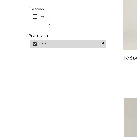
Nowość
tak
(6)
nie
(2)
Promocja
nie
(8)
Krótk