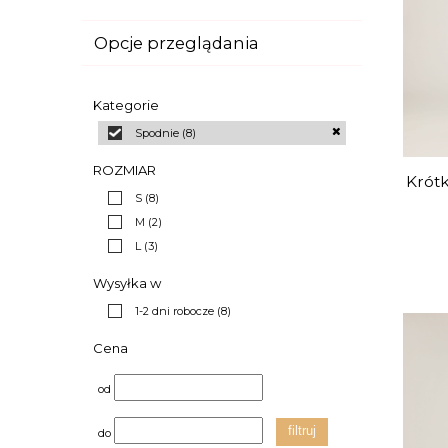
Opcje przeglądania
Kategorie
Spodnie
(8)
ROZMIAR
Krótk
S
(8)
M
(2)
L
(3)
Wysyłka w
1-2 dni robocze
(8)
Cena
od
filtruj
do