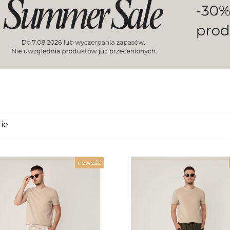
ie
nowość