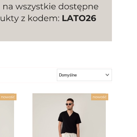
nowość
nowość