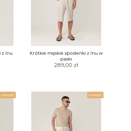
 z lnu
Krótkie męskie spodenki z lnu w
paski
289,00 zł
nowość
nowość