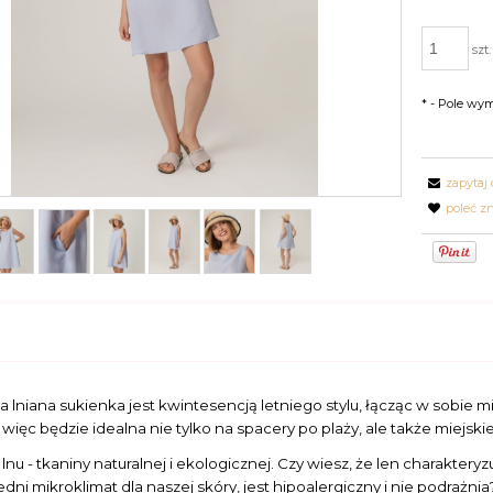
szt.
*
- Pole wy
zapytaj
poleć 
a lniana sukienka jest kwintesencją letniego stylu, łącząc w sobie 
więc będzie idealna nie tylko na spacery po plaży, ale także miejskie 
 lnu - tkaniny naturalnej i ekologicznej. Czy wiesz, że len charakt
ni mikroklimat dla naszej skóry, jest hipoalergiczny i nie podraż