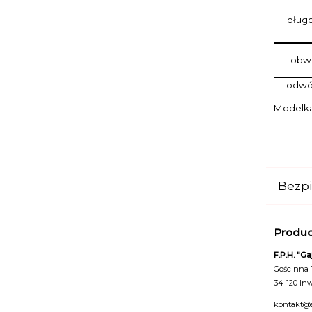
długo
obwó
odwó
Modelka 
Bezp
Produ
F.P.H. "G
Gościnna 
34-120 Inw
kontakt@s