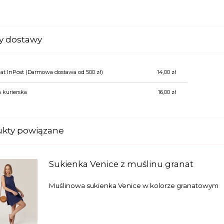
y dostawy
t InPost
(Darmowa dostawa od 500 zł)
14,00 zł
 kurierska
16,00 zł
ukty powiązane
Sukienka Venice z muślinu granat
Muślinowa sukienka Venice w kolorze granatowym