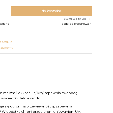
do koszyka
Zyskujesz
80
pkt [
?
]
magane
dodaj do przechowalni
 o produkt
znajomemu
minimalizm i lekkość. Jej krój zapewnia swobodę
wycieczki i letnie randki.
eryzuje się ogromną przewiewnością, zapewnia
nia? W dodatku chroni przed promieniowaniem UV.