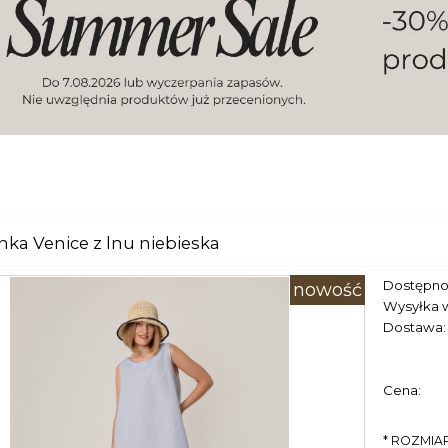
nka Venice z lnu niebieska
Dostępno
nowość
Wysyłka 
Dostawa:
Cena:
*
ROZMIAR