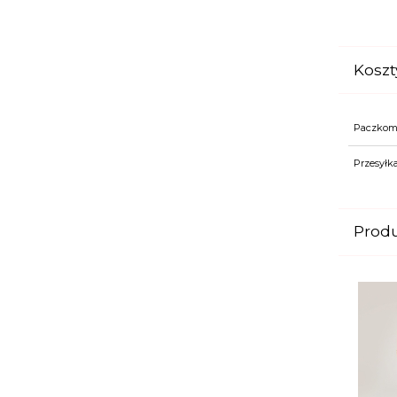
Koszt
Paczkoma
Przesyłka
Prod