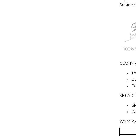
Sukienka
CECHY 
Tr
Dz
Po
SKŁAD 
Sk
Za
WYMIAR