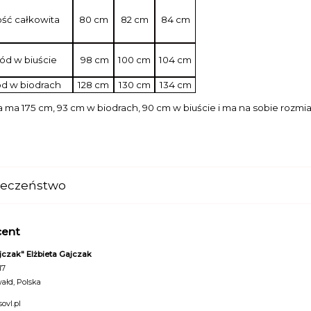
ść całkowita
80 cm
82 cm
84 cm
d w biuście
98 cm
100 cm
104 cm
d w biodrach
128 cm
130 cm
134 cm
ma 175 cm, 93 cm w biodrach, 90 cm w biuście i ma na sobie rozmia
ieczeństwo
cent
ajczak" Elżbieta Gajczak
17
ałd, Polska
ovl.pl