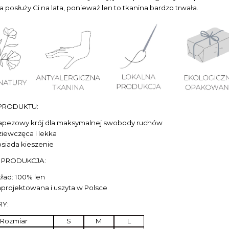
 posłuży Ci na lata, ponieważ len to tkanina bardzo trwała.
PRODUKTU:
apezowy krój dla maksymalnej swobody ruchów
iewczęca i lekka
siada kieszenie
I PRODUKCJA:
ład: 100% len
projektowana i uszyta w Polsce
Y:
Rozmiar
S
M
L