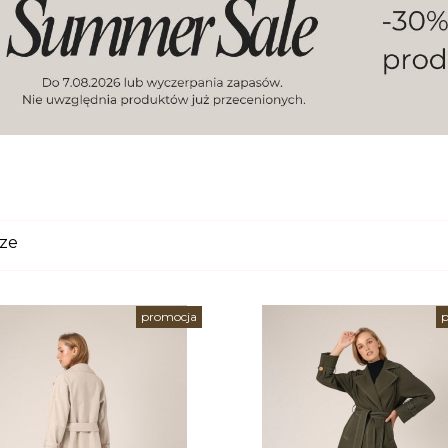
cze
promocja