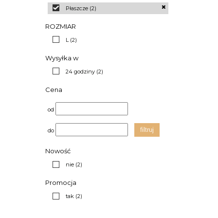
Płaszcze
(2)
ROZMIAR
L
(2)
Wysyłka w
24 godziny
(2)
Cena
od
filtruj
do
Nowość
nie
(2)
Promocja
tak
(2)